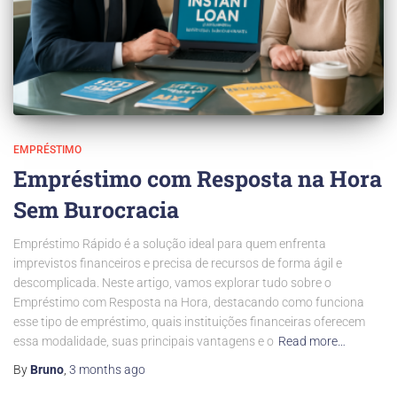
EMPRÉSTIMO
Empréstimo com Resposta na Hora
Sem Burocracia
Empréstimo Rápido é a solução ideal para quem enfrenta
imprevistos financeiros e precisa de recursos de forma ágil e
descomplicada. Neste artigo, vamos explorar tudo sobre o
Empréstimo com Resposta na Hora, destacando como funciona
esse tipo de empréstimo, quais instituições financeiras oferecem
essa modalidade, suas principais vantagens e o
Read more…
By
Bruno
,
3 months
ago