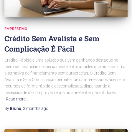
EMPRÉSTIMO
Crédito Sem Avalista e Sem
Complicação É Fácil
Crédito Rápido é uma solução que vem ganhando destaque no
mercado financeiro, especialmente entre aqueles que buscam uma
alternativa de financiamento sem burocracias. O Crédito Sem
Avalista e Sem Complicação permite que os interessados acessem
recursos de forma rápida e descomplicada, dispensando a
necessidade de comprovar renda ou apresentar garantidores.
Read more…
By
Bruno
,
3 months
ago