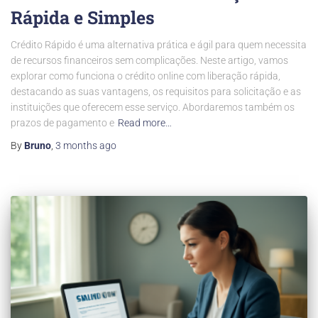
Rápida e Simples
Crédito Rápido é uma alternativa prática e ágil para quem necessita
de recursos financeiros sem complicações. Neste artigo, vamos
explorar como funciona o crédito online com liberação rápida,
destacando as suas vantagens, os requisitos para solicitação e as
instituições que oferecem esse serviço. Abordaremos também os
prazos de pagamento e
Read more…
By
Bruno
,
3 months
ago