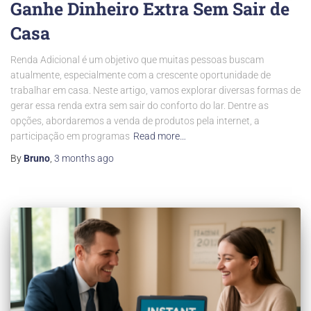
Ganhe Dinheiro Extra Sem Sair de
Casa
Renda Adicional é um objetivo que muitas pessoas buscam
atualmente, especialmente com a crescente oportunidade de
trabalhar em casa. Neste artigo, vamos explorar diversas formas de
gerar essa renda extra sem sair do conforto do lar. Dentre as
opções, abordaremos a venda de produtos pela internet, a
participação em programas
Read more…
By
Bruno
,
3 months
ago