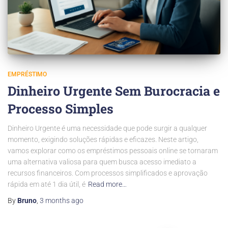
EMPRÉSTIMO
Dinheiro Urgente Sem Burocracia e
Processo Simples
Dinheiro Urgente é uma necessidade que pode surgir a qualquer
momento, exigindo soluções rápidas e eficazes. Neste artigo,
vamos explorar como os empréstimos pessoais online se tornaram
uma alternativa valiosa para quem busca acesso imediato a
recursos financeiros. Com processos simplificados e aprovação
rápida em até 1 dia útil, é
Read more…
By
Bruno
,
3 months
ago