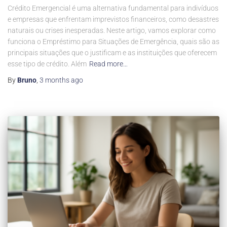
Crédito Emergencial é uma alternativa fundamental para indivíduos
e empresas que enfrentam imprevistos financeiros, como desastres
naturais ou crises inesperadas. Neste artigo, vamos explorar como
funciona o Empréstimo para Situações de Emergência, quais são as
principais situações que o justificam e as instituições que oferecem
esse tipo de crédito. Além
Read more…
By
Bruno
,
3 months
ago