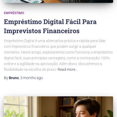
EMPRÉSTIMO
Empréstimo Digital Fácil Para
Imprevistos Financeiros
Empréstimo Digital é uma alternativa prática e rápida para lidar
com imprevistos financeiros que podem surgir a qualquer
momento. Neste artigo, exploraremos como funciona o empréstimo
digital fácil, suas principais vantagens, como a contratação 100%
online e a agilidade na aprovação. Além disso, discutiremos a
flexibilidade na escolha do prazo
Read more…
By
Bruno
,
3 months
ago