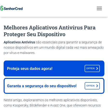
T
O
G
Melhores Aplicativos Antivírus Para
G
L
Proteger Seu Dispositivo
E
N
Aplicativos Antivírus
são essenciais para garantir a segurança de
A
nossos dispositivos em um mundo digital cada vez mais ameaçado
V
por vírus e malwares.
I
G
A
T
Proteja seus dados agora!
OFFEN
I
O
N
Garanta a segurança do seu dispositivo!
OFFEN
Neste artigo, exploraremos os melhores aplicativos disponíveis,
como Kaspersky, Bitdefender e Avast One, que oferecem recursos