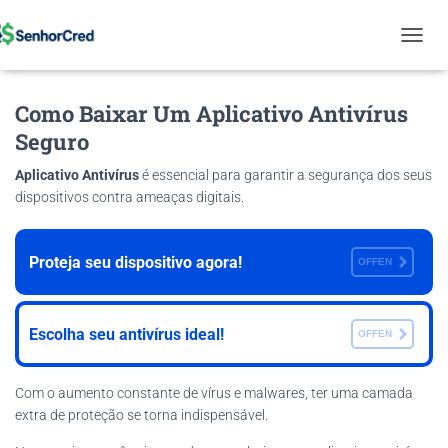
T
O
G
Como Baixar Um Aplicativo Antivírus
G
L
Seguro
E
N
Aplicativo Antivírus
é essencial para garantir a segurança dos seus
A
dispositivos contra ameaças digitais.
V
I
G
A
Proteja seu dispositivo agora!
OFFEN
T
I
O
Escolha seu antivírus ideal!
OFFEN
N
Com o aumento constante de vírus e malwares, ter uma camada
extra de proteção se torna indispensável.