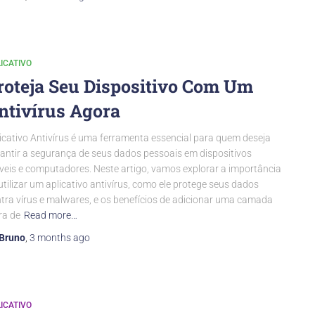
ICATIVO
roteja Seu Dispositivo Com Um
ntivírus Agora
icativo Antivírus é uma ferramenta essencial para quem deseja
antir a segurança de seus dados pessoais em dispositivos
eis e computadores. Neste artigo, vamos explorar a importância
utilizar um aplicativo antivírus, como ele protege seus dados
tra vírus e malwares, e os benefícios de adicionar uma camada
ra de
Read more…
Bruno
,
3 months
ago
ICATIVO