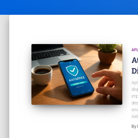
APL
A
D
Apl
dis
imp
des
sma
Alé
By