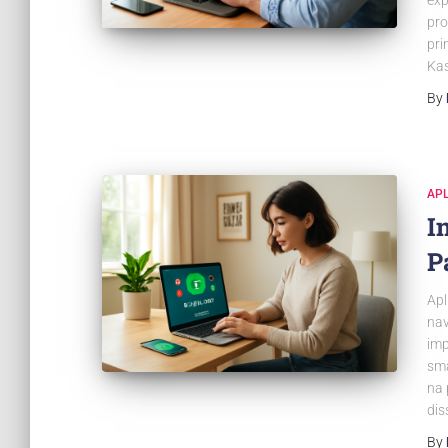
exp
pro
pri
Kas
By
APL
I
P
Apl
nav
imp
sma
na 
dis
By