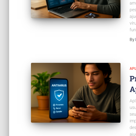
ame
pes
aju
vír
fun
By
APL
P
A
Apl
usu
seu
imp
des
aju