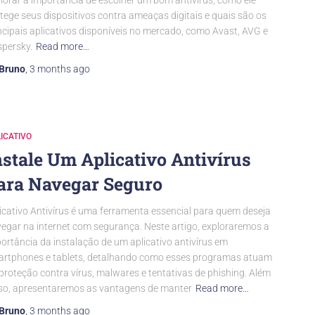
lorar a importância de escolher um bom antivírus, como ele
tege seus dispositivos contra ameaças digitais e quais são os
ncipais aplicativos disponíveis no mercado, como Avast, AVG e
persky.
Read more…
Bruno
,
3 months
ago
ICATIVO
nstale Um Aplicativo Antivírus
ara Navegar Seguro
icativo Antivírus é uma ferramenta essencial para quem deseja
egar na internet com segurança. Neste artigo, exploraremos a
ortância da instalação de um aplicativo antivírus em
rtphones e tablets, detalhando como esses programas atuam
proteção contra vírus, malwares e tentativas de phishing. Além
so, apresentaremos as vantagens de manter
Read more…
Bruno
,
3 months
ago