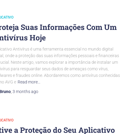
ICATIVO
roteja Suas Informações Com Um
ntivírus Hoje
icativo Antivírus é uma ferramenta essencial no mundo digital
al, onde a proteção das suas informações pessoais e financeiras
rucial. Neste artigo, vamos explorar a importância de instalar um
ivírus para resguardar seus dados de ameaças como vírus,
wares e fraudes online. Abordaremos como antivírus conhecidas
mo AVG e
Read more…
Bruno
,
3 months
ago
ICATIVO
tive a Proteção do Seu Aplicativo