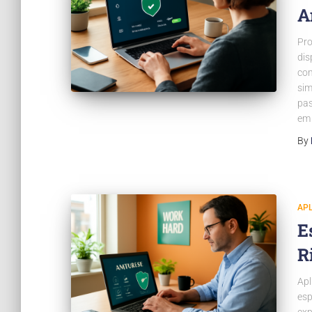
A
Pro
dis
com
sim
pas
em
By
APL
E
R
Apl
esp