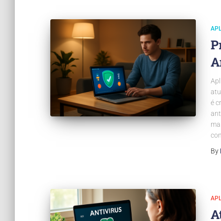
APL
P
A
Apl
atu
é c
ant
mal
co
By
APL
A