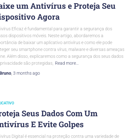
aixe um Antivírus e Proteja Seu
ispositivo Agora
ivírus Eficaz é fundamental para garantir a segurança dos
sos dispositivos móveis. Neste artigo, abordaremos a
ortância de baixar um aplicativo antivírus e como ele pode
teger seu smartphone contra vírus, malware e diversas ameaças
ine. Além disso, explicaremos como a segurança dos seus dados
 privacidade são protegidas,
Read more…
Bruno
,
3 months
ago
ICATIVO
roteja Seus Dados Com Um
ntivírus E Evite Golpes
ivírus Digital é essencial na proteção contra uma variedade de