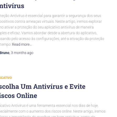
ntivírus
teção Antivírus é essencial para garantir a segurança dos seus
positivos contra ameaças virtuais. Neste artigo, iremos explorar
o ativar a proteção do seu aplicativo antivírus de maneira
ples e eficaz. Vamos abordar desde a abertura do aplicativo,
sando pelo acesso às configurações, até a ativação da proteção
 tempo
Read more…
Bruno
,
3 months
ago
ICATIVO
scolha Um Antivírus e Evite
iscos Online
icativo Antivírus é uma ferramenta essencial nos dias de hoje,
ecialmente com o aumento dos riscos online. Neste artigo, iremos