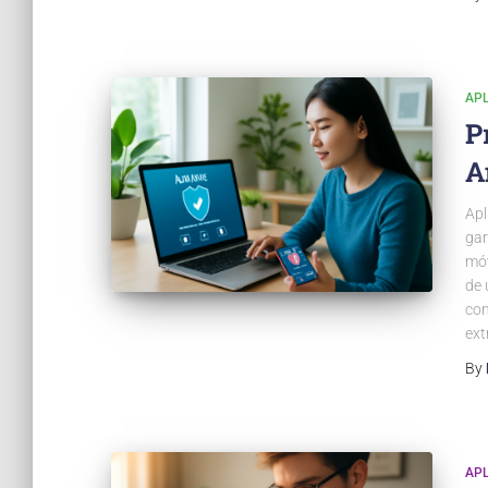
APL
P
A
Apl
gar
móv
de 
con
ext
By
APL