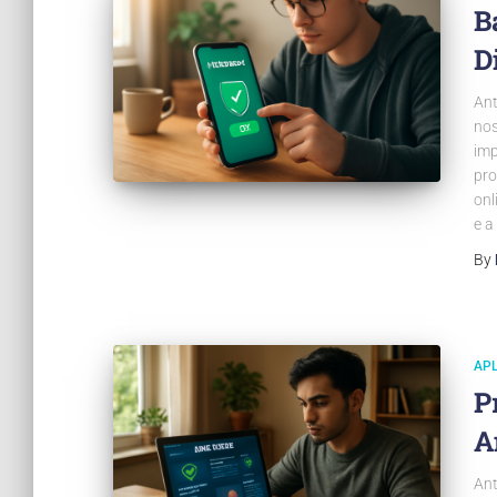
B
D
Ant
nos
imp
pro
onl
e a
By
APL
P
A
Ant