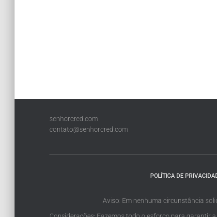
senhorcred.com
contato@senhorcred.com
POLÍTICA DE PRIVACIDA
Aviso: Em nenhuma circunstância soli
Considerações: Fazemos todo o esforço para garantir a p