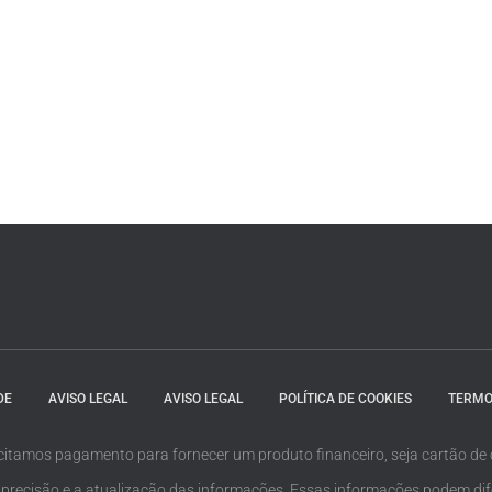
DE
AVISO LEGAL
AVISO LEGAL
POLÍTICA DE COOKIES
TERMO
citamos pagamento para fornecer um produto financeiro, seja cartão de 
recisão e a atualização das informações. Essas informações podem diferir