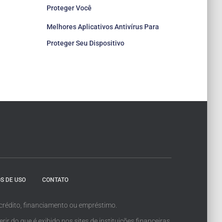
Proteger Você
Melhores Aplicativos Antivírus Para
Proteger Seu Dispositivo
S DE USO
CONTATO
crédito, financiamento ou empréstimo.
 do que é exibido nos sites de instituições financeiras,