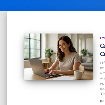
EM
C
C
Cré
mer
alt
Ava
rec
nec
Re
By