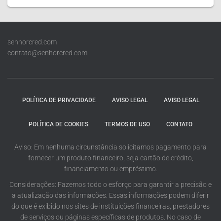
senhorcred.com
contato@senhorcred.com
POLÍTICA DE PRIVACIDADE
AVISO LEGAL
AVISO LEGAL
POLÍTICA DE COOKIES
TERMOS DE USO
CONTATO
Aviso: Em nenhuma circunstância solicitamos pagamento para
fornecer um produto financeiro, seja cartão de crédito,
financiamento ou empréstimo.
Considerações: Fazemos todo o esforço para garantir a precisão e
a atualização das informações. Essas informações podem diferir
do que é exibido nos sites de instituições financeiras, prestadores
de serviços ou páginas específicas de produtos. No caso de