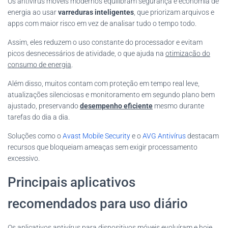
Os antivírus móveis modernos equilibram segurança e economia de
energia ao usar
varreduras inteligentes
, que priorizam arquivos e
apps com maior risco em vez de analisar tudo o tempo todo.
Assim, eles reduzem o uso constante do processador e evitam
picos desnecessários de atividade, o que ajuda na
otimização do
consumo de energia
.
Além disso, muitos contam com proteção em tempo real leve,
atualizações silenciosas e monitoramento em segundo plano bem
ajustado, preservando
desempenho eficiente
mesmo durante
tarefas do dia a dia.
Soluções como o
Avast Mobile Security
e o
AVG Antivírus
destacam
recursos que bloqueiam ameaças sem exigir processamento
excessivo.
Principais aplicativos
recomendados para uso diário
Os aplicativos antivírus para dispositivos móveis evoluíram e hoje