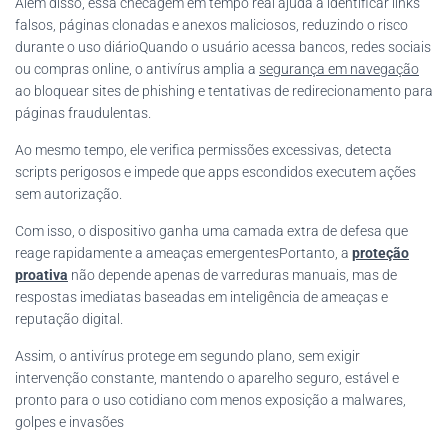
Além disso, essa checagem em tempo real ajuda a identificar links
falsos, páginas clonadas e anexos maliciosos, reduzindo o risco
durante o uso diárioQuando o usuário acessa bancos, redes sociais
ou compras online, o antivírus amplia a
segurança em navegação
ao bloquear sites de phishing e tentativas de redirecionamento para
páginas fraudulentas.
Ao mesmo tempo, ele verifica permissões excessivas, detecta
scripts perigosos e impede que apps escondidos executem ações
sem autorização.
Com isso, o dispositivo ganha uma camada extra de defesa que
reage rapidamente a ameaças emergentesPortanto, a
proteção
proativa
não depende apenas de varreduras manuais, mas de
respostas imediatas baseadas em inteligência de ameaças e
reputação digital.
Assim, o antivírus protege em segundo plano, sem exigir
intervenção constante, mantendo o aparelho seguro, estável e
pronto para o uso cotidiano com menos exposição a malwares,
golpes e invasões