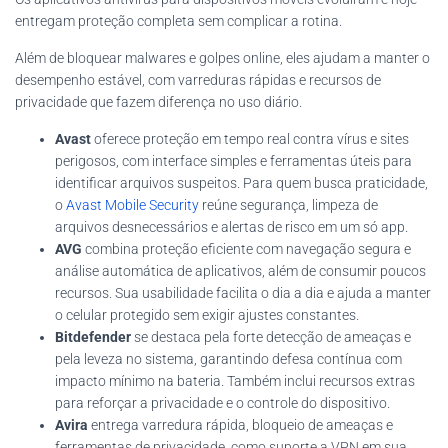
entregam proteção completa sem complicar a rotina.
Além de bloquear malwares e golpes online, eles ajudam a manter o
desempenho estável, com varreduras rápidas e recursos de
privacidade que fazem diferença no uso diário.
Avast
oferece proteção em tempo real contra vírus e sites
perigosos, com interface simples e ferramentas úteis para
identificar arquivos suspeitos. Para quem busca praticidade,
o
Avast Mobile Security
reúne segurança, limpeza de
arquivos desnecessários e alertas de risco em um só app.
AVG
combina proteção eficiente com navegação segura e
análise automática de aplicativos, além de consumir poucos
recursos. Sua usabilidade facilita o dia a dia e ajuda a manter
o celular protegido sem exigir ajustes constantes.
Bitdefender
se destaca pela forte detecção de ameaças e
pela leveza no sistema, garantindo defesa contínua com
impacto mínimo na bateria. Também inclui recursos extras
para reforçar a privacidade e o controle do dispositivo.
Avira
entrega varredura rápida, bloqueio de ameaças e
ferramentas de privacidade, como suporte a VPN em sua