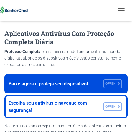
T
O
G
Aplicativos Antivírus Com Proteção
G
L
Completa Diária
E
N
Proteção Completa
é uma necessidade fundamental no mundo
A
digital atual, onde os dispositivos móveis estão constantemente
V
expostos a ameaças online.
I
G
A
T
Baixe agora e proteja seu dispositivo!
OFFEN
I
O
N
Escolha seu antivírus e navegue com
OFFEN
segurança!
Neste artigo, vamos explorar a importância de aplicativos antivírus